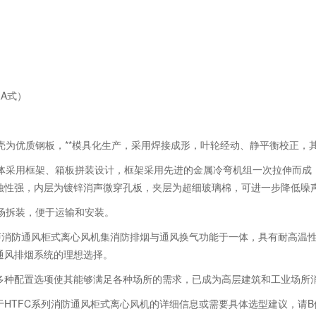
仅A式）
机壳为优质钢板，**模具化生产，采用焊接成形，叶轮经动、静平衡校正，其
型箱体采用框架、箱板拼装设计，框架采用先进的金属冷弯机组一次拉伸而
蚀性强，内层为镀锌消声微穿孔板，夹层为超细玻璃棉，可进一步降低噪
现场拆装，便于运输和安装。
噪声消防通风柜式离心风机集消防排烟与通风换气功能于一体，具有耐高温性
通风排烟系统的理想选择。
多种配置选项使其能够满足各种场所的需求，已成为高层建筑和工业场所消
于HTFC系列消防通风柜式离心风机的详细信息或需要具体选型建议，请B