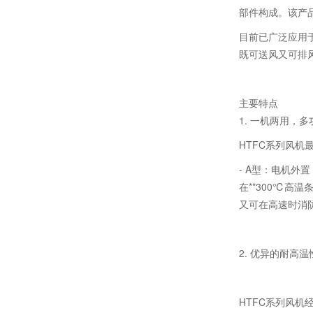
部件构成。该产
目前已广泛应用
既可送风又可排
主要特点
1. 一机两用，
HTFC系列风机
- A型：电机
在**300℃高
又可在高速时消
2. 优异的耐高温
HTFC系列风