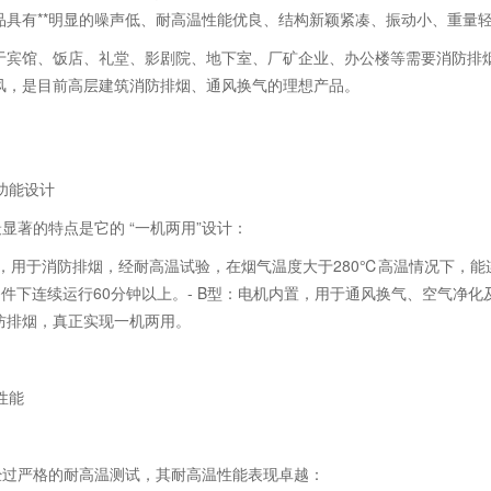
品具有**明显的噪声低、耐高温性能优良、结构新颖紧凑、振动小、重量轻
于宾馆、饭店、礼堂、影剧院、地下室、厂矿企业、办公楼等需要消防排
风，是目前高层建筑消防排烟、通风换气的理想产品。
多功能设计
最显著的特点是它的 “一机两用”设计：
外置，用于消防排烟，经耐高温试验，在烟气温度大于280℃高温情况下，
温条件下连续运行60分钟以上。- B型：电机内置，用于通风换气、空气
防排烟，真正实现一机两用。
性能
机经过严格的耐高温测试，其耐高温性能表现卓越：