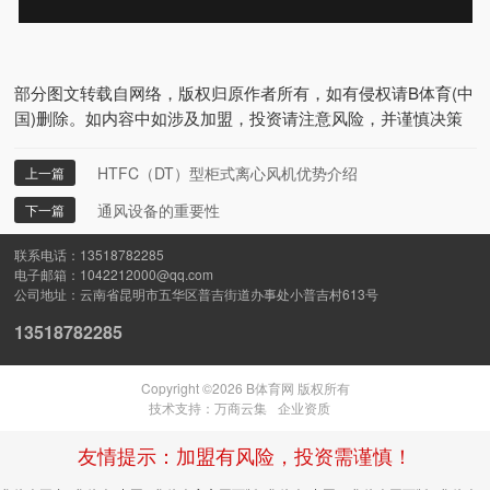
部分图文转载自网络，版权归原作者所有，如有侵权请B体育(中
国)删除。如内容中如涉及加盟，投资请注意风险，并谨慎决策
HTFC（DT）型柜式离心风机优势介绍
上一篇
​通风设备的重要性
下一篇
13518782285
1042212000@qq.com
云南省昆明市五华区普吉街道办事处小普吉村613号
13518782285
Copyright ©
2026
B体育网 版权所有
技术支持：
万商云集
企业资质
友情提示：加盟有风险，投资需谨慎！